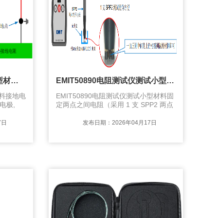
EMIT 50890兆欧表测试大型材料接地电阻（采用1个50003 点到点重锤电极, ANSI/ESD TR53 规范）
EMIT50890电阻测试仪测试小型材料固定两点之间电阻（
材料接地电
EMIT50890电阻测试仪测试小型材料固
电极,
定两点之间电阻（采用 1 支 SPP2 两点
表另一条
笔形电极, ANSI/ESD STM11.13 规范）
住被测材
连接测试表和 SPP2 两点笔形电极 把电
7日
发布日期：2026年04月17日
通过设备
极垂直压在被测材料上，探针压到止位
地插头插
点（止位柱碰到被测物）即可 按测试表
的<中键>进行测试