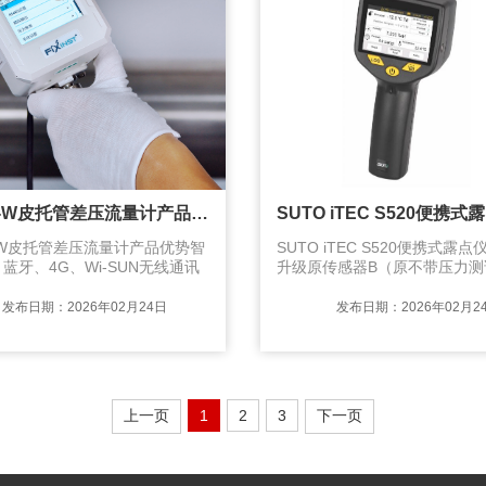
F201A-W皮托管差压流量计产品优势
A-W皮托管差压流量计产品优势智
SUTO iTEC S520便携式露
蓝牙、4G、Wi-SUN无线通讯
升级原传感器B（原不带压力测
 数据记录：可通过 IoT 或插入
级为C型， 传感器B：-50 ... +50
录及分析数据
升级后为传感器 C：-60 ... +50
发布日期：2026年02月24日
发布日期：2026年02月2
加配了压力传感器
上一页
1
2
3
下一页