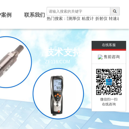
户案例
联系我们
测厚仪
热门搜索：
涂层测厚仪
粘度计
折射仪
转速表
光泽
在线客服
技术支持
售前咨询
ZF116.COM
微信扫一扫
在线咨询