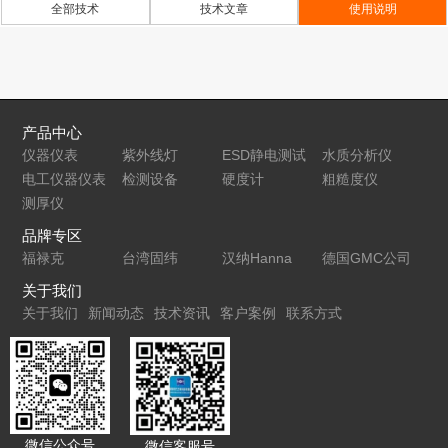
全部技术
技术文章
使用说明
非接触两用
位多用表
记录仪
转速测试仪
KTT220
产品中心
仪器仪表
紫外线灯
ESD静电测试
水质分析仪
电工仪器仪表
检测设备
仪
硬度计
粗糙度仪
测厚仪
品牌专区
福禄克
台湾固纬
汉纳Hanna
德国GMC公司
关于我们
关于我们
新闻动态
技术资讯
客户案例
联系方式
微信公众号
微信客服号