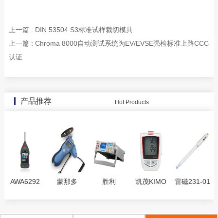
上一篇 : DIN 53504 S3标准试样裁切模具
上一篇 : Chroma 8000自动测试系统为EV/EVSE强检标准上路CCC
认证
产品推荐
Hot Products
AWA6292
蒙那多
胜利
凯茂KIMO
雷磁231-01
型多功能声
Monarch
VICTOR
KT220多功
型pH玻璃指
级计
PLT200激光
8155 台式
能记录仪
示电极
转速表接触
万用表5 1/2
KH220电子