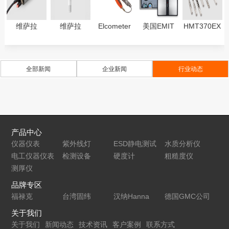
维萨拉
维萨拉
Elcometer
美国EMIT
HMT370EX
DMT132露
Vaisala
266 DC (直
50780静电
系列本质安
点仪用于冷
HMP113温
流)电火花检
门禁系统-
全型温湿度
冻式干燥机
湿度探头
漏仪
SmartLog
变送器
全部新闻
企业新闻
行业动态
专用
Pro-停产，
HMP371墙
升级型号
面安装
50181
HMP373 密
闭空间
产品中心
仪器仪表
紫外线灯
ESD静电测试
水质分析仪
电工仪器仪表
检测设备
仪
硬度计
粗糙度仪
测厚仪
品牌专区
福禄克
台湾固纬
汉纳Hanna
德国GMC公司
关于我们
关于我们
新闻动态
技术资讯
客户案例
联系方式