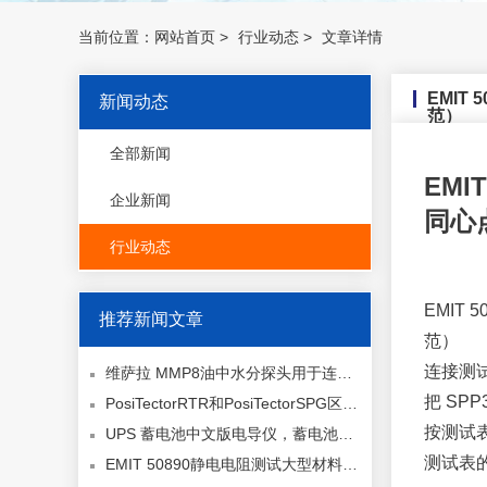
当前位置：
网站首页
>
行业动态
>
文章详情
EMIT
新闻动态
范）
全部新闻
EM
企业新闻
同心点
行业动态
EMIT
推荐新闻文章
范）
连接测试
维萨拉 MMP8油中水分探头用于连续在线测量
把 S
PosiTectorRTR和PosiTectorSPG区别？
按测试
UPS 蓄电池中文版电导仪，蓄电池检测仪,电池寿命测试器,电池测试仪
测试表的
EMIT 50890静电电阻测试大型材料表面电阻/电阻率（采用 REM005 同心圆重锤电极, ANSI/ESD STM11.11 规范）