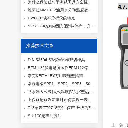
为什么保险丝对于测试工具安全性非常重要？
维萨拉MMT162油用水分和温度变送器已停产
PW6001功率分析仪的特点
SCS718A充电板测试配件-停产，升级型号770719
推荐技术文章
DIN 53504 S3标准试样裁切模具
EFM-122静电场测试仪EFM122停产，升级型号EFM-115-MK11
泰克KEITHLEY万用表选型指南
常规电极SPP1、SPP2、SPP3、50003、REM005的结构及用途
防水浸入式/刺入式温度探头(K型热电偶)—测量范围：-60 至 +400 °C 订货号:0602 1293
上仪旋进旋涡流量计如何实现一表多用直接把温度传感器(Pt100铂电阻)、压力传感器(压阻式扩散硅)、流量检测元件三合一集成在一根表体里。微处理器实时采集三路信号，自动完成温压补偿和压缩因子修正，直接输出标准状况下的流量值。
718单表/770718套件-停产-升级为770716 停产，升级型号770716
SU-100超声硬度计
上一篇 :