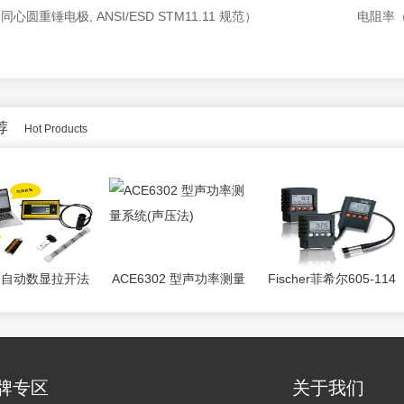
 同心圆重锤电极, ANSI/ESD STM11.11 规范）
电阻率（采
荐
Hot Products
A全自动数显拉开法
ACE6302 型声功率测量
Fischer菲希尔605-114
着力检测仪
系统(声压法)
两用测厚仪MPOR-FP
牌专区
关于我们