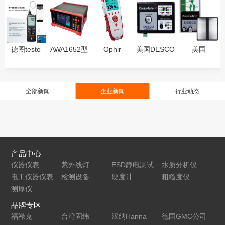
德图testo
AWA1652型
Ophir
美国DESCO
美国
925数字温
信号发生器
StarBright激
19275测试
DESCO19265
度测量仪，
光功率能量
表Combo
人体接地综
单通道K型
计-彩色显示
X3 Tester
合测试套件-
全部新闻
企业新闻
行业动态
热电偶测温
手持式表头
Combo
仪，可连接
Tester X3
APP订货号
Plus
0563 0925
产品中心
仪器仪表
紫外线灯
ESD静电测试
水质分析仪
电工仪器仪表
检测设备
仪
硬度计
粗糙度仪
测厚仪
品牌专区
福禄克
台湾固纬
汉纳Hanna
德国GMC公司