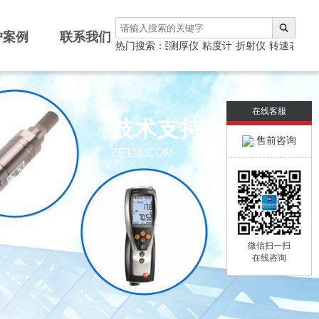
户案例
联系我们
测厚仪
热门搜索：
涂层测厚仪
粘度计
折射仪
转速表
光泽
在线客服
技术支持
售前咨询
ZF116.COM
微信扫一扫
在线咨询