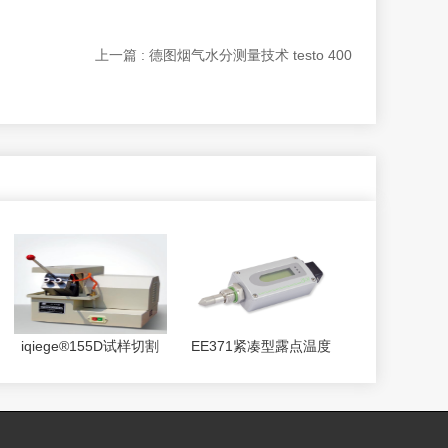
上一篇 : 德图烟气水分测量技术 testo 400
iqiege®155D试样切割
EE371紧凑型露点温度
机/Q-2A金相切割机
变送器