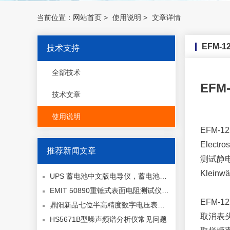
当前位置：
网站首页
>
使用说明
>
文章详情
EFM-
技术支持
全部技术
EFM
技术文章
使用说明
EFM-
Electros
推荐新闻文章
测试静
Klein
UPS 蓄电池中文版电导仪，蓄电池检测仪,电池寿命测试器,电池测试仪
EMIT 50890重锤式表面电阻测试仪测试小型材料表面电阻/电阻率（采用 SPP3 同心点笔形电极, ANSI/ESD STM11.11 规范）
EFM-
鼎阳新品七位半高精度数字电压表与背面板输入型六位半万用表
取消表头
HS5671B型噪声频谱分析仪常见问题