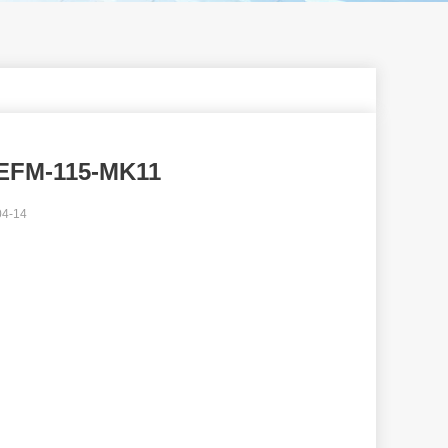
M-115-MK11
4-14