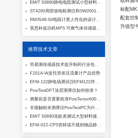
取样频
EMIT 50890静电电阻测试小型材料接地电阻（采用 1 支 SPP1 单点笔形电极, ANSI/ESD TR53 规范）
标配M
ST4200局部放电检测仪和SW2001高压继电器盒
配套控
RM3548-50电阻计更人性化的设计和更便捷的即时通讯
升级型号：
英思科低功耗MPS 可燃气体传感器全新上市
推荐技术文章
劳易测传感器技术提升制药行业包装效率与安全性
F201A-W皮托管差压流量计产品优势
EFM-122静电场测试仪EFM122停产，升级型号EFM-115-MK11
PosiTestDFT涂层测厚仪如何校准？
测量前是否需要校准PosiTector6000？是否需要两点校准？
非接触粉末测厚仪PosiTestPC为什么要测量未固化的粉末厚度？
EMIT 50890兆欧表测试大型材料接地电阻（采用1个50003 点到点重锤电极, ANSI/ESD TR53 规范）
EFM-022-CPS管材或不规则物品静电衰减时间测量