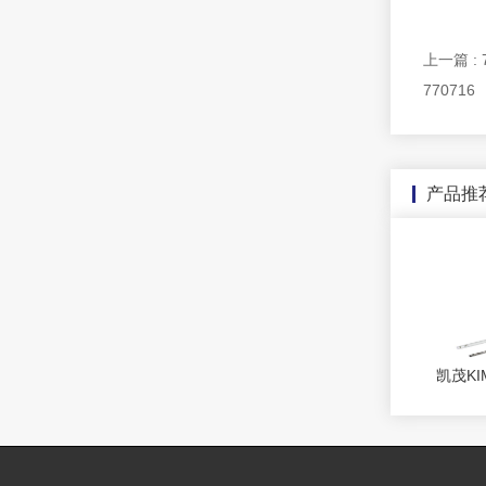
上一篇 :
770716
产品推
凯茂KI
式风