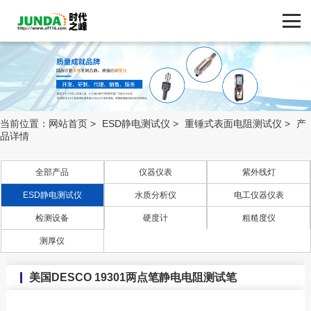
网站首页
产品中心
产品中心
ZF116.COM
品牌中心
当前位置：
网站首页
>
ESD静电测试仪
>
重锤式表面电阻测试仪
>
产
品详情
新闻动态
全部产品
仪器仪表
紫外线灯
技术支持
ESD静电测试仪
水质分析仪
电工仪器仪表
检测设备
硬度计
粗糙度仪
人体接地测试仪 实
客户案例
测厚仪
时接地监测器
静电电压表
联系我们
重锤式表面电阻测
美国DESCO 19301两点笔静电电阻测试笔
试仪