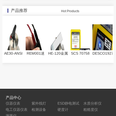
产品推荐
Hot Products
AE30-ANSI
REM001迷
HE-120金属
SCS 70758
DESCO19278
同心圆重锤
你型两点电
握柄
人体接地综
人体接地综
电极AE30-
极Mini 2-
SCS12442
合测试套件-
合测试套件
DIN
Point Probe
双用电极板
Dual
SCS 12441
Combination
单用电极板
Tester
产品中心
仪器仪表
紫外线灯
ESD静电测试
水质分析仪
电工仪器仪表
检测设备
仪
硬度计
粗糙度仪
测厚仪