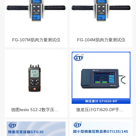
服务热线：13760205028
差变送器
尘埃粒子计数器
联系邮箱：liu56817@126.com
露点仪
张力仪
FG-107M肌肉力量测试仪
FG-104M肌肉力量测试仪
测力计/推拉力计/
扭矩仪
转速表，频闪仪
色差仪光泽仪
气体检测仪
噪音计
德图testo 512-2数字压差测量仪可连接APP
微差压计GTI620-DP手持式微差压计