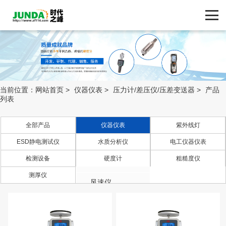
网站首页
产品中心
产品中心
ZF116.COM
品牌中心
当前位置：
网站首页
>
仪器仪表
>
压力计/差压仪/压差变送器
>
产品
列表
新闻动态
全部产品
仪器仪表
紫外线灯
技术支持
ESD静电测试仪
水质分析仪
电工仪器仪表
照度计
检测设备
硬度计
粗糙度仪
流量计
客户案例
测厚仪
风速仪
联系我们
温度计
压力计/差压仪/压