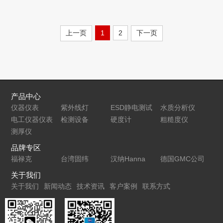
上一页
1
2
下一页
产品中心
仪器仪表
紫外线灯
ESD静电测试
水质分析仪
电工仪器仪表
检测设备
仪
硬度计
粗糙度仪
测厚仪
品牌专区
福禄克
台湾固纬
汉纳Hanna
德国GMC公司
关于我们
关于我们
新闻动态
技术资讯
客户案例
联系方式