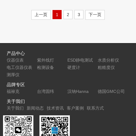
上一页
1
2
3
下一页
产品中心
仪器仪表
紫外线灯
ESD静电测试
水质分析仪
电工仪器仪表
检测设备
仪
硬度计
粗糙度仪
测厚仪
品牌专区
福禄克
台湾固纬
汉纳Hanna
德国GMC公司
关于我们
关于我们
新闻动态
技术资讯
客户案例
联系方式