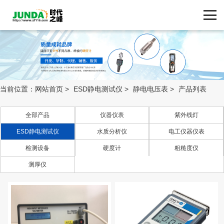
网站首页
产品中心
产品中心
ZF116.COM
品牌中心
当前位置：
网站首页
>
ESD静电测试仪
>
静电电压表
>
产品列表
新闻动态
全部产品
仪器仪表
紫外线灯
ESD静电测试仪
水质分析仪
电工仪器仪表
技术支持
检测设备
硬度计
粗糙度仪
人体接地测试仪 实
客户案例
测厚仪
时接地监测器
静电电压表
重锤式表面电阻测
联系我们
试仪