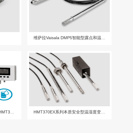
维萨拉Vaisala DMP5智能型露点和温度探头
用于油液和JETA-1燃料测量的HMT370EX系列HMP378F和HMP378H探头
HMT370EX系列本质安全型温湿度变送器HMP371墙面安装HMP373 密闭空间