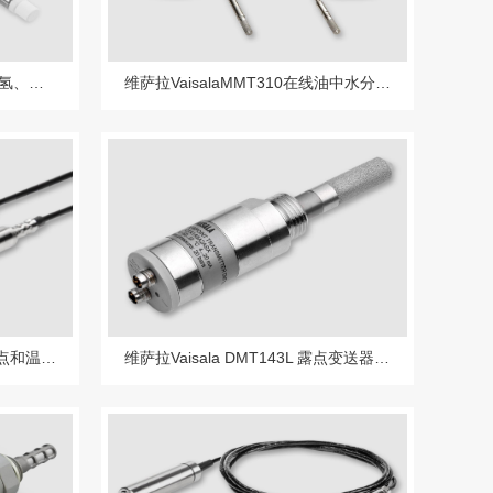
维萨拉Vaisala HPP271 过氧化氢、湿度和温度探头HPP272
维萨拉VaisalaMMT310在线油中水分检测器
维萨拉Vaisala DMP7智能型露点和温度探头， DMP7针对狭小空间内的安装
维萨拉Vaisala DMT143L 露点变送器针对OEM应用（DMT242替代品）