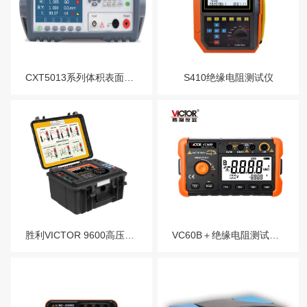
服务热线：13760205028
测振仪
示波器-探头
联系邮箱：liu56817@126.com
电阻计-高阻计-微
CXT5013系列体积表面电阻率测试仪，同时也可作为超高阻计或微电流测试仪使用
S410绝缘电阻测试仪
电阻测试仪
激光功率计
胜利VICTOR 9600高压绝缘电阻测试仪VICTOR9600B
VC60B＋绝缘电阻测试仪VC60D+ 兆欧表 数字摇表 250V 500V 1000V测试电压