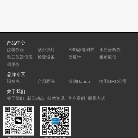
产品中心
仪器仪表
紫外线灯
ESD静电测试
水质分析仪
电工仪器仪表
检测设备
仪
硬度计
粗糙度仪
测厚仪
品牌专区
福禄克
台湾固纬
汉纳Hanna
德国GMC公司
关于我们
关于我们
新闻动态
技术资讯
客户案例
联系方式