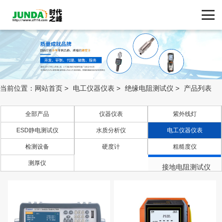
网站首页
产品中心
产品中心
ZF116.COM
品牌中心
当前位置：
网站首页
>
电工仪器仪表
>
绝缘电阻测试仪
>
产品列表
新闻动态
全部产品
仪器仪表
紫外线灯
ESD静电测试仪
水质分析仪
电工仪器仪表
技术支持
检测设备
硬度计
粗糙度仪
绝缘电阻测试仪
客户案例
测厚仪
接地电阻测试仪
四探针测试仪
联系我们
万用表