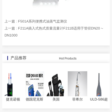
上一篇 : F501A系列便携式油蒸气监测仪
上一篇 : F211A插入式热式质量流量计F211B适用于管径DN20 ~
DN1000
产品推荐
Hot Products
捷克诺顿
德国尼克斯
美国
菲希尔
ULD-586超
B6-C高精度
QNIX4200/qnix4500
DeFelsko公
SIGMASCOPE
声波检漏仪
超声波测厚
涂层测厚仪
司
SMP350测