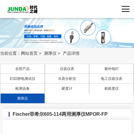
网站首页
产品中心
产品中心
ZF116.COM
品牌中心
当前位置：
网站首页
>
测厚仪
>
产品详情
新闻动态
全部产品
仪器仪表
紫外线灯
ESD静电测试仪
水质分析仪
电工仪器仪表
技术支持
检测设备
硬度计
粗糙度仪
客户案例
测厚仪
Fischer菲希尔605-114两用测厚仪MPOR-FP
联系我们