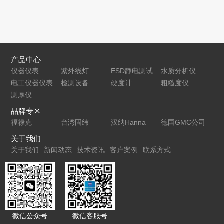
仪
油漆膜厚仪
PosiTectorUTG
定非铁磁性
进口漆膜仪
超声波测厚
金属电导率
仪
仪
产品中心
仪器仪表
紫外线灯
ESD静电测试
水质分析仪
电工仪器仪表
检测设备
仪
硬度计
粗糙度仪
测厚仪
品牌专区
福禄克
台湾固纬
汉纳Hanna
德国GMC公司
关于我们
关于我们
新闻动态
技术资讯
客户案例
联系方式
微信公众号
微信客服号