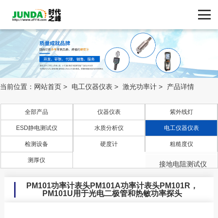
网站首页
产品中心
产品中心
ZF116.COM
品牌中心
当前位置：
网站首页
>
电工仪器仪表
>
激光功率计
>
产品详情
新闻动态
全部产品
仪器仪表
紫外线灯
ESD静电测试仪
水质分析仪
电工仪器仪表
技术支持
检测设备
硬度计
粗糙度仪
绝缘电阻测试仪
客户案例
测厚仪
接地电阻测试仪
四探针测试仪
PM101功率计表头PM101A功率计表头PM101R，
联系我们
PM101U用于光电二极管和热敏功率探头
万用表