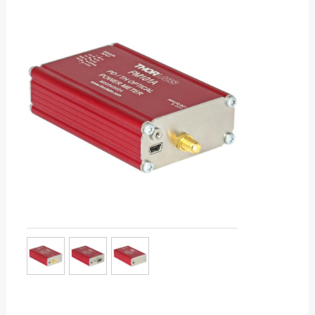
服务热线：13760205028
测振仪
示波器-探头
联系邮箱：liu56817@126.com
电阻计-高阻计-微
电阻测试仪
激光功率计