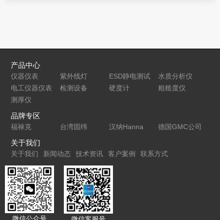
探头 S350C
能激光功率
胜利
亚FA程控源
MI2126接地
激光功率探
能量表
VC8045-II 4
表
电阻测试仪
头S425C-L
位半台式数
字万用表 高
精度带交流
真有效值
产品中心
仪器仪表
紫外线灯
ESD静电测试
水质分析仪
电工仪器仪表
检测设备
仪
硬度计
粗糙度仪
测厚仪
品牌专区
福禄克
台湾固纬
汉纳Hanna
德国GMC公司
关于我们
关于我们
新闻动态
技术资讯
客户案例
联系方式
微信公众号
微信客服号